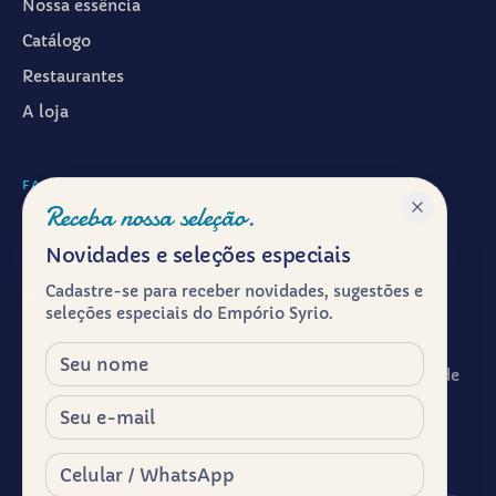
Nossa essência
Catálogo
Restaurantes
A loja
FALAR CONOSCO
Receba nossa seleção.
WhatsApp ·
(11) 99601-7286
Novidades e seleções especiais
Instagram · @emporiosyrio
Cadastre-se para receber novidades, sugestões e
Facebook · @emporiosyrio
seleções especiais do Empório Syrio.
contato@emporiosyrio.com.br
Nome
R. Comendador Abdo Schahin, 136 - Centro Histórico de
São Paulo, São Paulo - SP, 01023-050
E-mail
Segunda a sábado, das 9h às 19h
Celular / WhatsApp