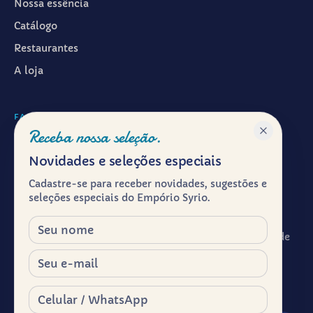
Nossa essência
Catálogo
Restaurantes
A loja
FALAR CONOSCO
Receba nossa seleção.
WhatsApp ·
(11) 99601-7286
Novidades e seleções especiais
Instagram · @emporiosyrio
Cadastre-se para receber novidades, sugestões e
Facebook · @emporiosyrio
seleções especiais do Empório Syrio.
contato@emporiosyrio.com.br
Nome
R. Comendador Abdo Schahin, 136 - Centro Histórico de
São Paulo, São Paulo - SP, 01023-050
E-mail
Segunda a sábado, das 9h às 19h
Celular / WhatsApp